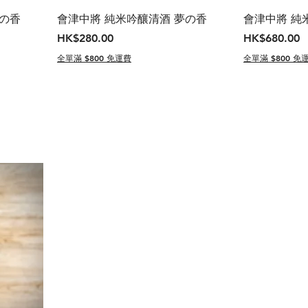
夢の香
會津中將 純米吟釀清酒 夢の香
會津中將 純
價格
價格
HK$280.00
HK$680.00
全單滿 $800 免運費
全單滿 $800 免