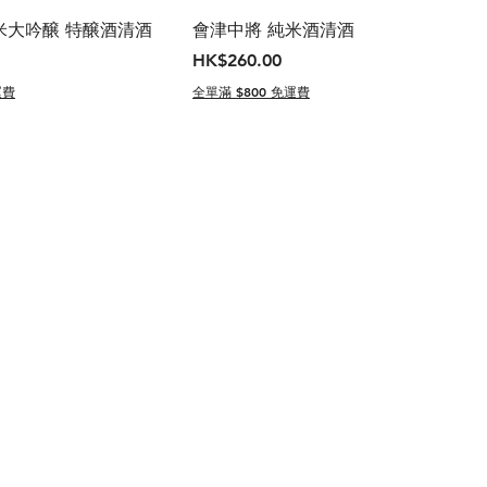
米大吟醸 特醸酒清酒
會津中將 純米酒清酒
價格
HK$260.00
運費
全單滿 $800 免運費