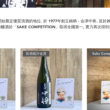
り
奠定優質清酒的地位. 於 1977年創立銘柄 - 会津中将. 並於20
於「SAKE COMPETITION」取得全國第一, 實力再次得到
新酒鑑評金賞