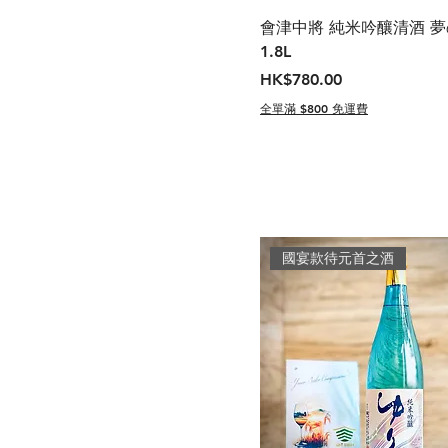
會津中將 純米吟釀清酒 
1.8L
價格
HK$780.00
全單滿 $800 免運費
國宴款待元首之酒