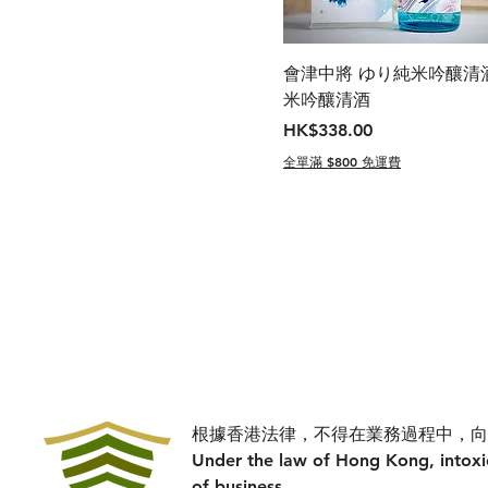
會津中將 ゆり純米吟釀清酒 
米吟釀清酒
價格
HK$338.00
全單滿 $800 免運費
根據香港法律，不得在業務過程中，向
Under the law of Hong Kong, intoxic
of business.