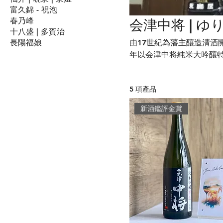
富久錦 - 祝泡
春乃峰
会津中将 | ゆ
十八盛 | 多賀治
長陽福娘
由17世紀為藩主釀造清酒開始
年以会津中将純米大吟釀特釀酒
5 項產品
新酒鑑評金賞