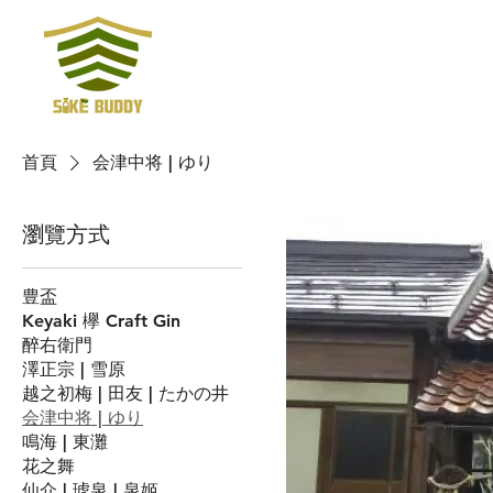
首頁
会津中将 | ゆり
瀏覽方式
豊盃
Keyaki 欅 Craft Gin
醉右衛門
澤正宗 | 雪原
越之初梅 | 田友 | たかの井
会津中将 | ゆり
鳴海 | 東灘
花之舞
仙介 | 琥泉 | 泉姬