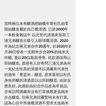
當時兩位未有釀酒經驗嘅年青杜氏由零
開始釀造屬於自己嘅清酒. 已於2000年
一本飲食雜誌中 以次世代清酒來形容三
浦兄弟釀造出吸引人眼球嘅清酒. 2020
年為紀念兩兄弟合作20週年, 於2020年2
月20日發表一支精米步合20%的純米大
吟釀, 更以20CL瓶裝發售. 此款酒採用山
田錦釀造, 曾經有人好奇問三浦兄弟為何
一支紀念性高的清酒不以酒藏有代表性
的酒米「豊盃米」釀造, 原來最初以杜氏
身份所釀的清酒是以山田錦釀造. 由於反
應良好, 此酒款由紀念作品改為常規品. 
亦有訪問酒藏有沒有打算挑戰更低精米
步合釀造, 但兩兄弟回覆暫時未有打算, 
認為心目中所做嘅清酒不需求太低精米