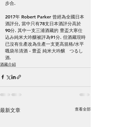
步合. 
2017年 Robert Parker 曾經為全國日本
酒評分, 當中只有78支日本酒評分高於
90分. 其中一支三浦酒藏的 豊盃大寒仕
込み純米大吟釀被評為91分. 但酒藏現時
已沒有生產改為生產一支更高規格/水平
嘅袋吊清酒 - 豊盃 純米大吟醸   つるし
酒.
酒藏介紹
查看全部
最新文章