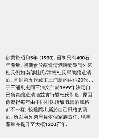
創業於昭和5年 (1930). 最初只有400石
年產量. 初期會於釀造清酒時間邀請外來
杜氏例如南部杜氏/津輕杜氏幫助釀造清
酒. 直到第五代藏主三浦慧的兩位20代兒
子三浦剛史同三浦文仁於1999年決定自
已負責釀造清酒並實行雙杜氏制度. 原因
係覺得每年由不同杜氏所釀嘅清酒風格
都不一樣, 較難釀出屬於自己風格的清
酒. 所以兩兄弟肩負依個家族責任. 現年
產量亦提升至大概1200石年.