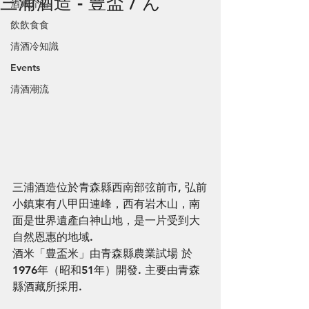
三浦酒造 - 豊盃 / ん
酒藏介紹
飲飲食食
清酒冷知識
Events
清酒潮流
三浦酒造位於青森縣西南部弦前市, 弘前
小鎮東有八甲田連峰，西有岩木山，南
面是世界遺產白神山地，是一片受到大
自然恩惠的地域. 
酒米「豊盃米」由青森縣農業試場 於
1976年（昭和51年）開發. 主要由青森
縣酒藏所採用. 