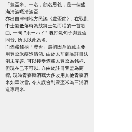
「豊盃米」一名，顧名思義，是一個盛
滿清酒嘅清酒盃. 
亦出自津輕地方民謠《豊盃節》, 在戰亂
中士氣低落時為鼓舞士氣而唱的一首歌
曲, 一句 "ホーハイ" 嘅打氣句子與豊盃
同音, 所以以此為名. 
而酒藏銘柄「豊盃」最初因為酒藏主要
用豊盃米釀造清酒, 由於以前商品註冊法
例未完善, 可以接受酒藏以豊盃為銘柄. 
但現在已不可以. 亦由於註冊豊盃為商
標, 現時青森縣酒藏大多改用其他青森酒
米如華吹雪, 令人誤會到豊盃米為三浦酒
造專用米.