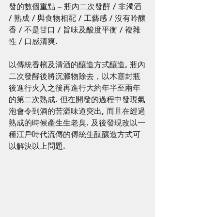
發的數個重點 – 瓶內二次發酵 / 非濁酒 
/ 熟成 / 與食物相配 / 工藝感 / 沒有吟釀
香 / 不是甘口 / 旨味及酸度平衡 / 複雜
性 / 口感清爽. 
以傳統香檳及清酒的釀造方式釀造, 瓶內
二次發酵後將沉澱物除去，以木塞封瓶
後進行火入之後再進行大約年半至兩年
的第二次熟成. 但在開發的過程中發現氣
泡會令到酒的苦澀味道突出, 而且在經過
熟成的時候產生生老臭. 及後發現改以一
種江戶時代流傳的傳統生酛釀造方式可
以解決以上問題. 