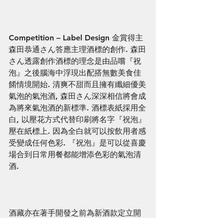
Competition – Label Design 金賞得主
森田恭通さん答應主理酒標的創作. 森田
さん透露創作酒標的理念是由品嚐『祝
泡』之後腦海中浮現出配搭無數美食佳
餚情境開始. 清爽不甜而且擁有纖細優美
氣泡的氣泡酒, 森田さん深深相信將會成
為將來氣泡酒的新標準. 酒標表紙採用全
白, 以壓花方式代替印刷將名字『祝泡』
壓在紙標上. 因為全白就可以按飲用者感
受變成任何色彩. 『祝泡』是可以從喜慶
場合到日常用餐都能增添色彩的氣泡清
酒. 
酒藏亦在著手開發之前為新酒款定立開