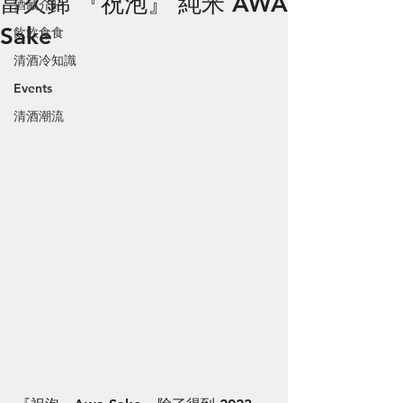
富久錦 『祝泡』 純米 AWA
酒藏介紹
Sake
飲飲食食
清酒冷知識
Events
清酒潮流