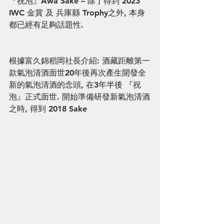
『祝泡』Awa Sake – 除了得到 2023 
IWC 金賞 及 兵庫縣 Trophy之外, 本身
都已經有足夠話題性.
根據富久錦稻岡社長介紹: 酒藏距離第一
款氣泡清酒面世20年後再次產生開發全
新的氣泡清酒的念頭, 在3年半後 『祝
泡』正式面世. 開始準備研發新氣泡清酒
之時, 得到 2018 Sake 