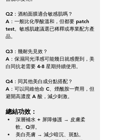
Q2：酒粕面膜適合敏感肌嗎？
A：一般比化學酸溫和，但都要 patch 
test。敏感肌建議選已稀釋或專業配方產
品。
Q3：幾耐先見效？
A：保濕同光澤感可能幾日就感覺到，美
白同抗老需要 4-8 星期持續使用。
Q4：同其他美白成分點搭配？
A：可以同維他命 C、煙酰胺一齊用，但
避開高濃度 A 酸，減少刺激。
總結功效：
深層補水 + 屏障修護 → 皮膚柔
軟、Q彈。
美白亮膚 → 減少暗沉、斑點。