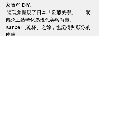
家簡單 DIY。
 這現象體現了日本「發酵美學」——將
傳統工藝轉化為現代美容智慧。
Kanpai（乾杯）之餘，也記得照顧你的
皮膚！
***請因應個人皮膚性質，如有需要請先
參考專業醫護人員建議***
清酒冷知識
查看全部
最新文章