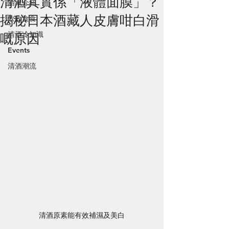
清酒其實係「液體面膜」？
酒藏介紹
揭秘日本酒藏人皮膚咁白滑
飲飲食食
清酒冷知識
嘅原因
Events
清酒潮流
清酒原素能有效補濕及美白