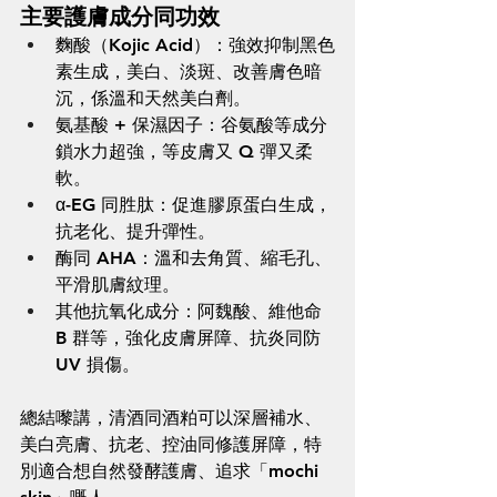
主要護膚成分同功效
麴酸（Kojic Acid）：強效抑制黑色
素生成，美白、淡斑、改善膚色暗
沉，係溫和天然美白劑。
氨基酸 + 保濕因子：谷氨酸等成分
鎖水力超強，等皮膚又 Q 彈又柔
軟。
α-EG 同胜肽：促進膠原蛋白生成，
抗老化、提升彈性。
酶同 AHA：溫和去角質、縮毛孔、
平滑肌膚紋理。
其他抗氧化成分：阿魏酸、維他命 
B 群等，強化皮膚屏障、抗炎同防 
UV 損傷。
總結嚟講，清酒同酒粕可以深層補水、
美白亮膚、抗老、控油同修護屏障，特
別適合想自然發酵護膚、追求「mochi 