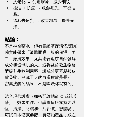
抗老化 → 促進膠原、減少細紋。
控油 + 抗痘 → 收斂毛孔、平衡油
脂。
溫和去角質 → 改善粗糙、提升光
澤。
結論：
不是神奇藥水，但有實證基礎清酒/酒粕
確實能帶來「液體面膜」般的保濕、美
白、嫩膚效果，尤其適合追求自然發酵
成分和玻璃肌的人。這得益於微生物發
酵提升生物利用率，讓成分更容易被皮
膚吸收。酒藏工人的白滑皮膚是長期、
密集接觸的結果，不是喝幾杯就有的。
結合現代護膚（如搭配維他命 C 或視黃
醇），效果更佳。但護膚最終靠持之以
恆、清潔、防曬和生活習慣。想體驗，
可試日本酒藏參觀、買酒粕產品，或在