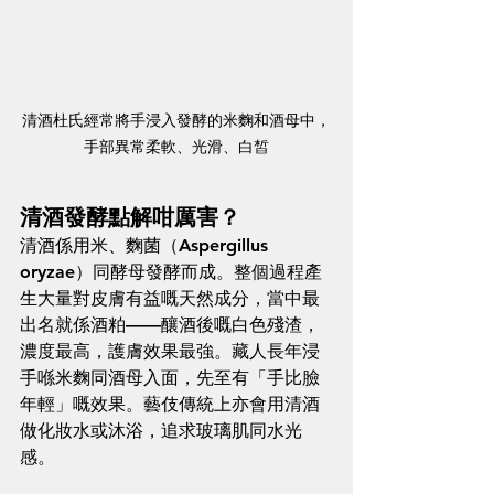
清酒杜氏經常將手浸入發酵的米麴和酒母中，
手部異常柔軟、光滑、白皙
清酒發酵點解咁厲害？
清酒係用米、麴菌（Aspergillus 
oryzae）同酵母發酵而成。整個過程產
生大量對皮膚有益嘅天然成分，當中最
出名就係酒粕——釀酒後嘅白色殘渣，
濃度最高，護膚效果最強。藏人長年浸
手喺米麴同酒母入面，先至有「手比臉
年輕」嘅效果。藝伎傳統上亦會用清酒
做化妝水或沐浴，追求玻璃肌同水光
感。