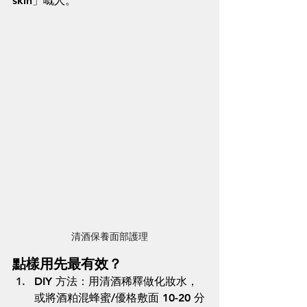
skin」嘅人。
清酒保養面部護理
點樣用先最有效？
DIY 方法：用清酒稀釋做化妝水，
或將酒粕混蜂蜜/優格敷面 10-20 分