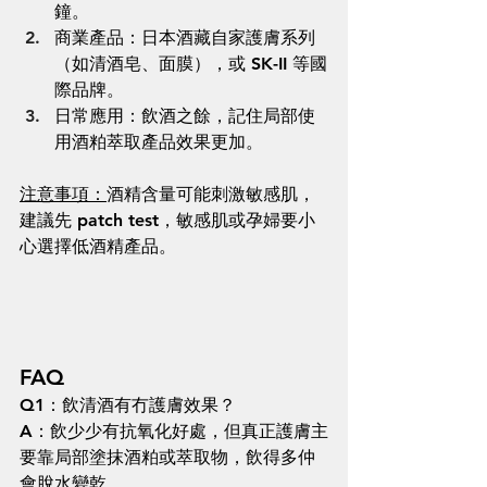
鐘。
商業產品：日本酒藏自家護膚系列
（如清酒皂、面膜），或 SK-II 等國
際品牌。
日常應用：飲酒之餘，記住局部使
用酒粕萃取產品效果更加。
注意事項：
酒精含量可能刺激敏感肌，
建議先 patch test，敏感肌或孕婦要小
心選擇低酒精產品。
FAQ
Q1：飲清酒有冇護膚效果？
A：飲少少有抗氧化好處，但真正護膚主
要靠局部塗抹酒粕或萃取物，飲得多仲
會脫水變乾。