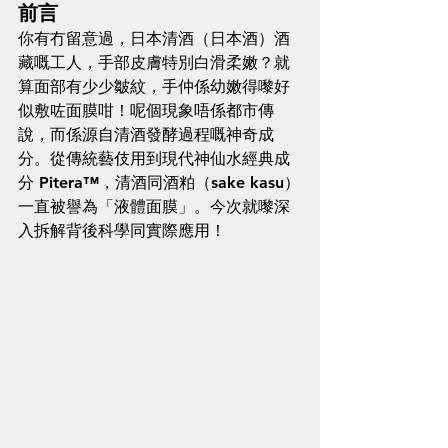
前言
你有冇留意過，日本清酒（日本酒）酒
藏嘅工人，手部皮膚特別白滑柔嫩？就
算面部有少少皺紋，手仲係幼嫩得嚟好
似敷咗面膜咁！呢個現象唔係都市傳
說，而係源自清酒發酵過程嘅神奇成
分。從傳統藝伎用到現代神仙水經典成
分 Pitera™，清酒同酒粕（sake kasu）
一直被譽為「液體面膜」。今次就嚟深
入拆解背後科學同實際應用！