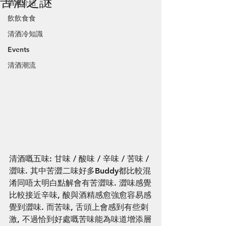
苦酒之謎
酒藏介紹
飲飲食食
清酒冷知識
Events
清酒潮流
清酒嘅五味: 甘味 / 酸味 / 辛味 / 苦味 / 
澀味. 其中苦澀二味好多Buddy都比較混
淆同唔太明白點解會有苦澀味. 澀味感覺
比較接近辛味, 酸與酒精感愈強愈容易感
覺到澀味. 而苦味, 舌頭上會感到有些刺
激, 不過恰到好處嘅苦味能為味道增添層