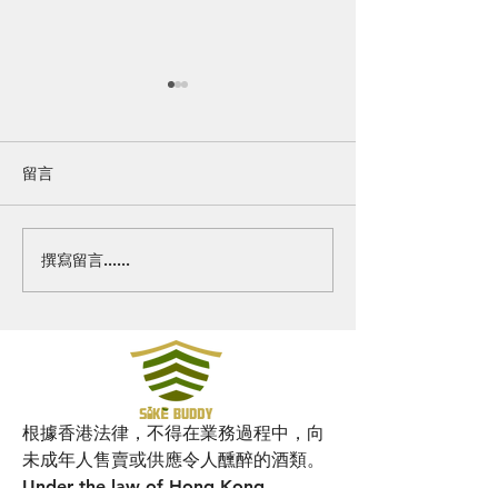
留言
撰寫留言......
清酒易醉的真相：科學解
全球暖化下的清
析與健康品酒指南
從酒米改良到精
深度解析日本酒
策略
根據香港法律，不得在業務過程中，向
未成年人售賣或供應令人醺醉的酒類。
Under the law of Hong Kong,