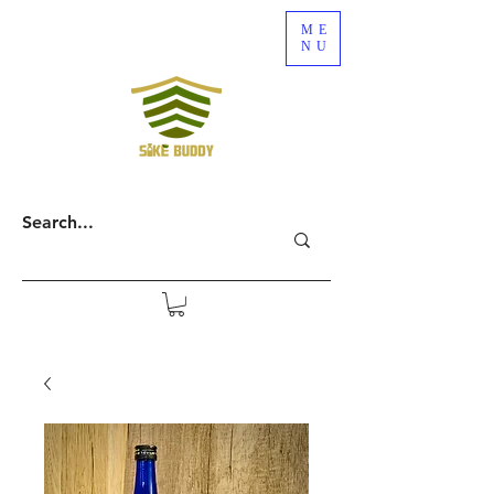
ME
NU