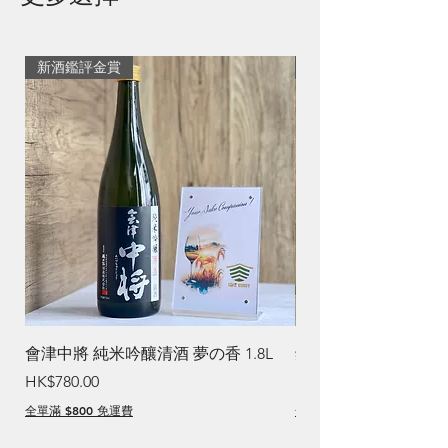
新酒鑑評金賞
清爽生薑焼酎
會津中將 純米吟釀清酒 夢の香 1.8L
鏡洲 Ginger 焼酎
價格
價格
HK$780.00
HK$260.00
全單滿 $800 免運費
全單滿 $800 免運費