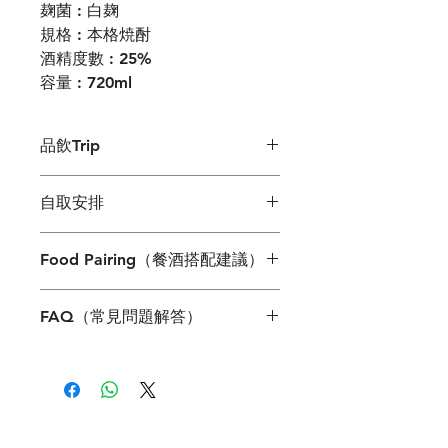
麹菌 : 白麹
規格 : 本格焼酎
酒精度數 : 25%
容量 : 720ml
品飲Trip
香氣（Nose）：開瓶即可感受到米麴
自取安排
帶來的溫潤甘甜香氣，伴隨而來的是源
自十年熟成艾草古酒所賦予的、極其淡
如客人選擇到店自取需要落單前預約
,
雅清新的草本植物與大自然清涼感。
Food Pairing（餐酒搭配建議）
可經網店預設的
Whatsapp /
通訊設備
口感（Palate）：質地純淨、素直，入
確認取貨安排
.
如未預先確認取貨安排
口毫無負擔。米旨味在口中溫和化開，
透明的米旨味與艾草帶來的微涼草本尾
而落單
,
有可能需改以冷凍運輸
,
有關費
端麗而清爽。
FAQ（常見問題解答）
韻，非常適合搭配精緻、講究食材原味
用需由客人支付
.
尾韻（Finish）：收口俐落，餘韻清
的料理：白身魚刺身與日式海鮮沙拉
爽，完全沒有傳統烈酒的厚重感。
Q1：「一ッ葉」是普通的純米燒酎
（佐青檸或紫蘇風味醬汁) / 日式鹽烤
飲用方式建議 -
嗎？為什麼成分表會有「蓬（艾
香魚或炭烤白燒鰻魚 / 清蒸鮮蝦燒賣或
水割り（加水冰塊稀釋）：
草）」？
京風野菜煮物.
以 5:5 比例加入純水與冰塊，能將
A：它是一款創新的「風味特色米燒
20% 的酒體完美延展，米香與 10 年古
酎」。雖然主體是以國內產米透過減壓