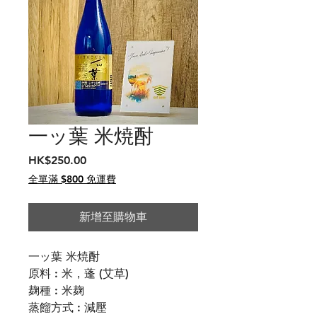
一ッ葉 米焼酎
價
HK$250.00
格
全單滿 $800 免運費
新增至購物車
一ッ葉 米焼酎
原料 : 米，蓬 (艾草)
麹種 : 米麹
蒸餾方式 : 減壓