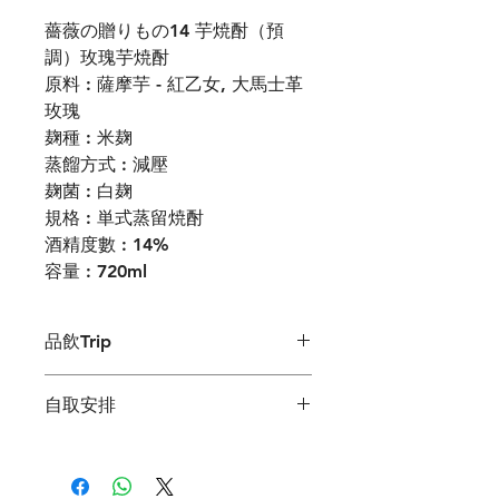
薔薇の贈りもの14 芋焼酎（預
調）玫瑰芋焼酎
原料 : 薩摩芋 - 紅乙女, 大馬士革
玫瑰
麹種 : 米麹
蒸餾方式 : 減壓
麹菌 : 白麹
規格 : 単式蒸留焼酎
酒精度數 : 14%
容量 : 720ml
品飲Trip
為名時裝設計師 - 菱沼良樹於巴黎時裝
自取安排
週所舉行的派對上享用以調配的玫瑰燒
酎. 以薔薇の贈りもの 芋焼酎為基礎,
如客人選擇到店自取需要落單前預約
,
配以櫻島火山礦泉水再按杜氏心中黃金
可經網店預設的
Whatsapp /
通訊設備
比例預先調和以成的. 輕輕冷藏至 14
確認取貨安排
.
如未預先確認取貨安排