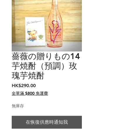
薔薇の贈りもの14
芋焼酎（預調）玫
瑰芋焼酎
價
HK$290.00
格
全單滿 $800 免運費
無庫存
在恢復供應時通知我