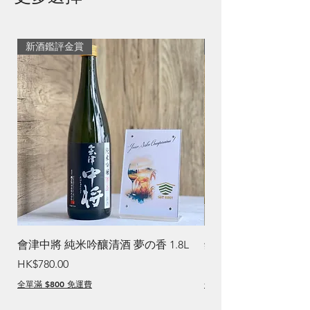
新酒鑑評金賞
清爽生薑焼酎
會津中將 純米吟釀清酒 夢の香 1.8L
鏡洲 Ginger 焼酎
價格
價格
HK$780.00
HK$260.00
全單滿 $800 免運費
全單滿 $800 免運費