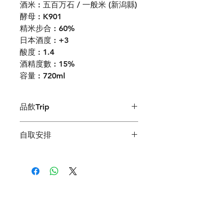
酒米 : 五百万石 / 一般米 (新潟縣)
酵母 : K901
精米步合 : 60%
日本酒度 : +3
酸度 : 1.4
酒精度數 : 15%
容量 : 720ml
品飲Trip
適合四季的純米清酒, 能令食物的味道
自取安排
更出色. 一款與食物相得益彰的清酒.
如客人選擇到店自取需要落單前預約
,
可經網店預設的
Whatsapp /
通訊設備
確認取貨安排
.
如未預先確認取貨安排
而落單
,
有可能需改以冷凍運輸
,
有關費
用需由客人支付
.