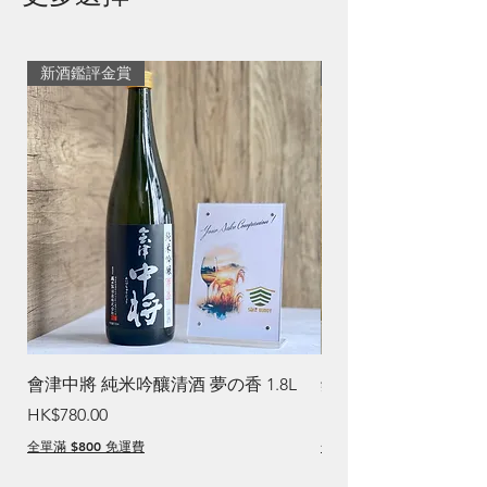
新酒鑑評金賞
清爽生薑焼酎
會津中將 純米吟釀清酒 夢の香 1.8L
鏡洲 Ginger 焼酎
價格
價格
HK$780.00
HK$260.00
全單滿 $800 免運費
全單滿 $800 免運費