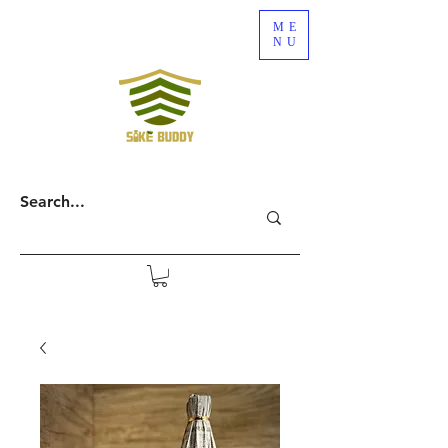
ME
NU