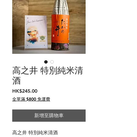
高之井 特別純米清
酒
價
HK$245.00
格
全單滿 $800 免運費
新增至購物車
高之井 特別純米清酒