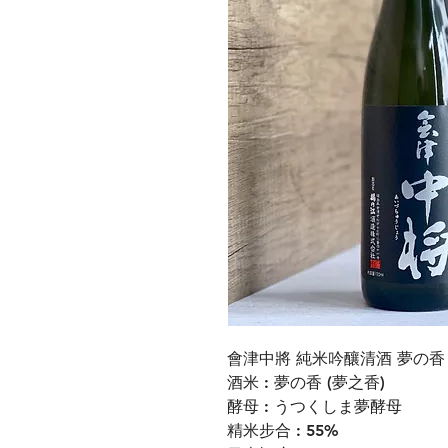
會津中將 純米吟釀清酒 夢の香
酒米 : 夢の香 (夢之香)
酵母 : うつくしま夢酵母
精米步合 : 55%