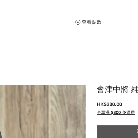
查看點數
會津中將 
價
HK$280.00
格
全單滿 $800 免運費