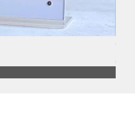
鏡洲 Gin
價格
HK$260.
全單滿 $80