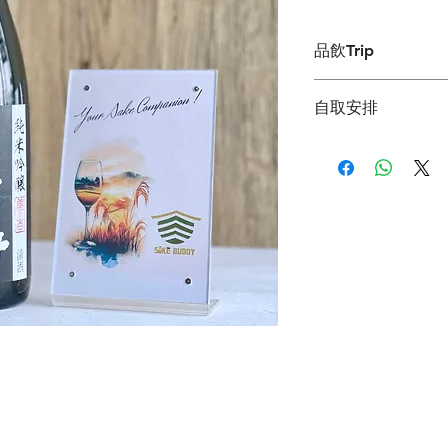
品飲Trip
以福島縣獨有的夢之香
自取安排
澈透明, 具有良好的
用的酒品款.
如客人選擇到店自取需
Whatsapp / 通
排而落單, 有可能需
付.