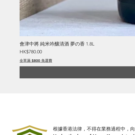
會津中將 純米吟釀清酒 夢の香 1.8L
價格
HK$780.00
全單滿 $800 免運費
根據香港法律，不得在業務過程中，向