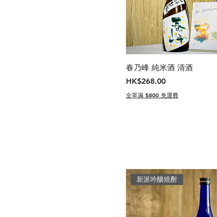
春乃峰 純米酒 清酒
價格
HK$268.00
全單滿 $800 免運費
新派吟釀燒酎