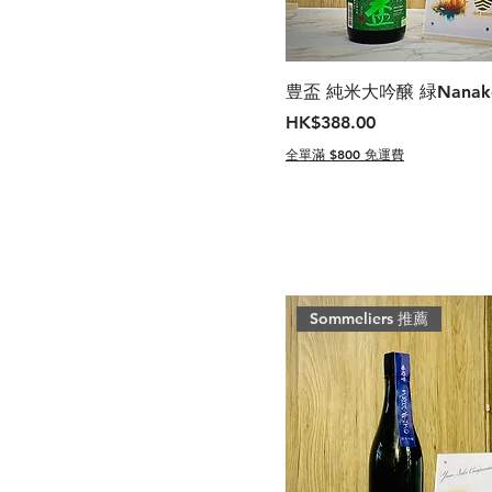
豊盃 純米大吟醸 緑Nanak
價格
HK$388.00
全單滿 $800 免運費
Sommeliers 推薦