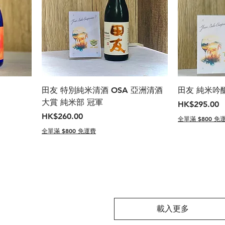
田友 特別純米清酒 OSA 亞洲清酒
田友 純米吟
大賞 純米部 冠軍
價格
HK$295.00
價格
HK$260.00
全單滿 $800 免
全單滿 $800 免運費
載入更多