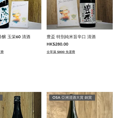
醸 玉栄60 清酒
豊盃 特別純米旨辛口 清酒
價格
HK$280.00
運費
全單滿 $800 免運費
OSA 亞洲清酒大賞 銅賞