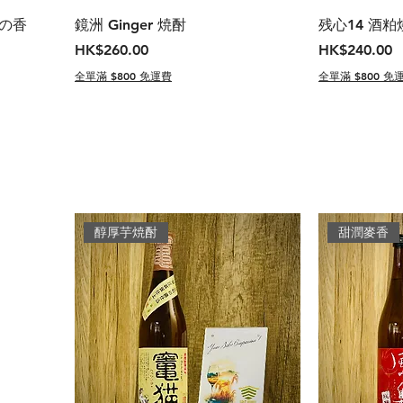
夢の香
鏡洲 Ginger 焼酎
残心14 酒粕
價格
價格
HK$260.00
HK$240.00
全單滿 $800 免運費
全單滿 $800 免
醇厚芋焼酎
甜潤麥香