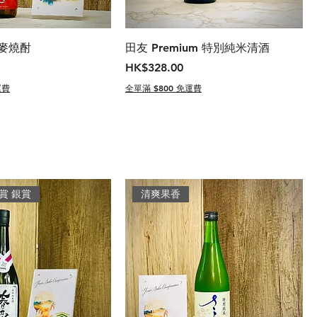
 麥燒酎
田友 Premium 特別純米清酒
價格
HK$328.00
運費
全單滿 $800 免運費
賞 銀賞
清爽果香