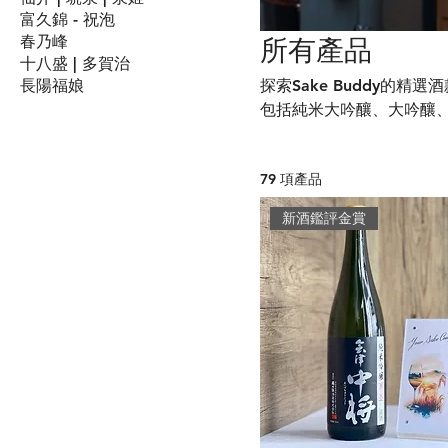
富久錦 - 祝泡
春乃峰
所有產品
十八盛 | 多賀治
長陽福娘
探索Sake Buddy的
包括純米大吟釀、大吟釀、
的所有需求。立即選購，
79 項產品
新酒鑑評金賞