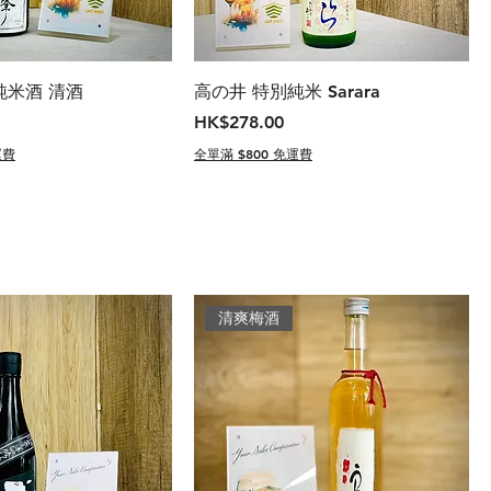
純米酒 清酒
高の井 特別純米 Sarara
價格
HK$278.00
運費
全單滿 $800 免運費
清爽梅酒