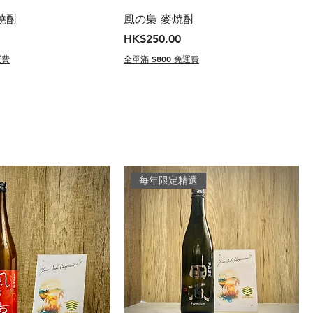
燒酎
風の梟 麥焼酎
價格
HK$250.00
運費
全單滿 $800 免運費
每年限定精選