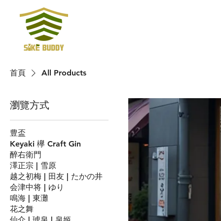
首頁
All Products
瀏覽方式
豊盃
Keyaki 欅 Craft Gin
醉右衛門
澤正宗 | 雪原
越之初梅 | 田友 | たかの井
会津中将 | ゆり
鳴海 | 東灘
花之舞
仙介 | 琥泉 | 泉姬