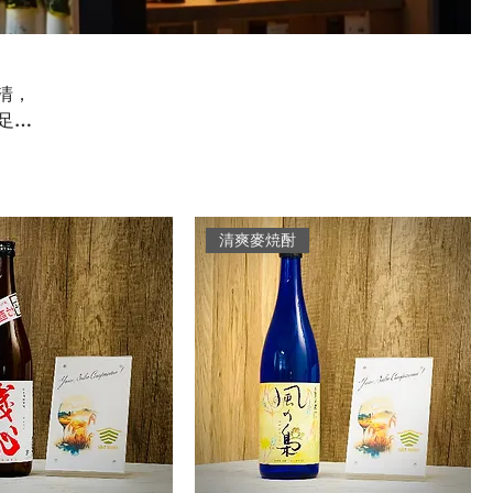
清，
足您
清爽麥焼酎