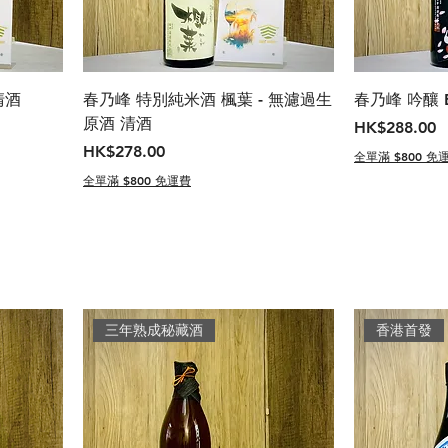
清酒
春乃峰 特別純米酒 楓葉 - 無濾過生
春乃峰 吟釀 Bl
原酒 清酒
價格
HK$288.00
價格
HK$278.00
全單滿 $800 免
全單滿 $800 免運費
三年熟成秘藏酒
香港首發