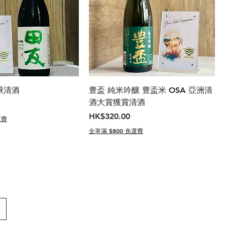
醸清酒
豊盃 純米吟釀 豊盃米 OSA 亞洲清
酒大賞獲賞清酒
價格
HK$320.00
運費
全單滿 $800 免運費