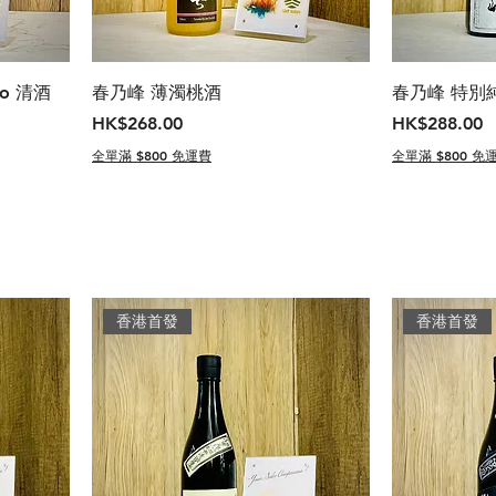
o 清酒
春乃峰 薄濁桃酒
春乃峰 特別
價格
價格
HK$268.00
HK$288.00
全單滿 $800 免運費
全單滿 $800 免
香港首發
香港首發