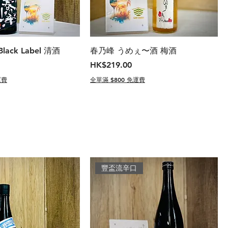
ack Label 清酒
春乃峰 うめぇ〜酒 梅酒
價格
HK$219.00
運費
全單滿 $800 免運費
豐盃流辛口