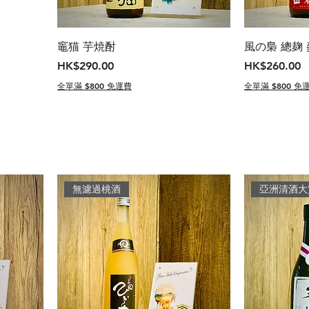
竈猫 芋焼酎
風の梟 總麹
價格
價格
HK$290.00
HK$260.00
全單滿 $800 免運費
全單滿 $800 免
無濾過桃酒
亞洲清酒大