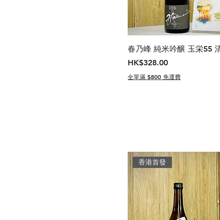
春乃峰 純米吟醸 玉栄55 
價格
HK$328.00
全單滿 $800 免運費
香港首發