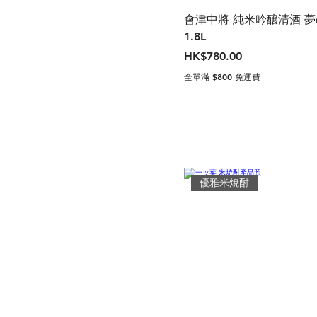
會津中將 純米吟釀清酒 
1.8L
價格
HK$780.00
全單滿 $800 免運費
優雅米焼酎