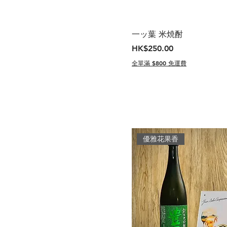
一ッ葉 米焼酎
價格
HK$250.00
全單滿 $800 免運費
優雅花果香