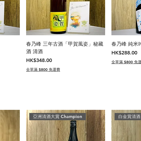
春乃峰 三年古酒「甲賀風姿」秘藏
春乃峰 純米吟
酒 清酒
價格
HK$288.00
價格
HK$348.00
全單滿 $800 免
全單滿 $800 免運費
亞洲清酒大賞 Champion
白金賞清酒