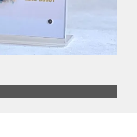
鏡洲 Gin
價格
HK$260.
全單滿 $80