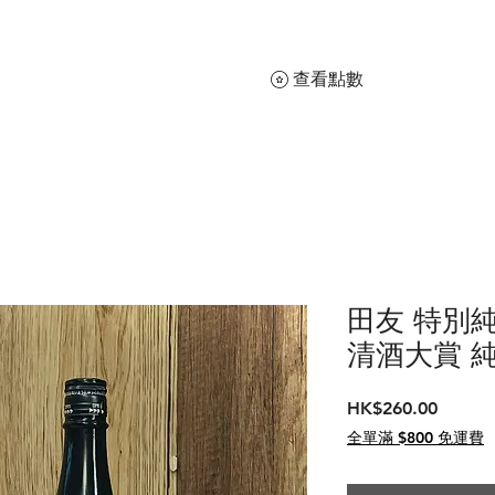
查看點數
田友 特別純
清酒大賞 
價
HK$260.00
格
全單滿 $800 免運費