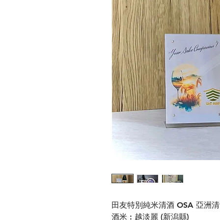
田友特別純米清酒 OSA 亞洲清
酒米 : 越淡麗 (新潟縣)