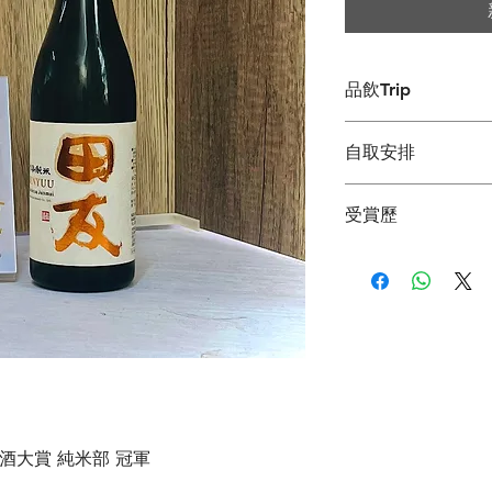
品飲Trip
吟釀香及旨味互相配合
自取安排
如客人選擇到店自取
受賞歷
Whatsapp /
通訊設
排而落單
,
有可能需改
2024 亞洲清酒大賞 (O
付
.
Champion.
2024 亞洲清酒大賞 (OSA
最佳清酒
The U.S. National 
金賞
酒大賞 純米部 冠軍