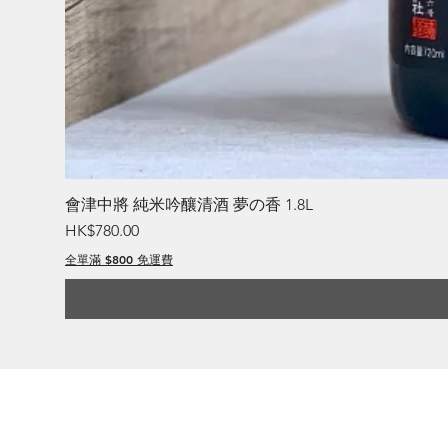
會津中將 純米吟釀清酒 夢の香 1.8L
價格
HK$780.00
全單滿 $800 免運費