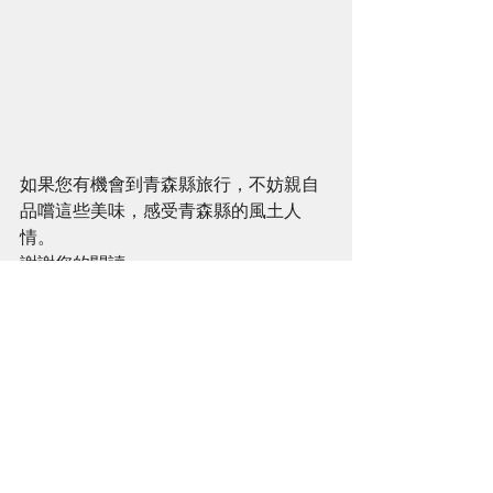
如果您有機會到青森縣旅行，不妨親自
品嚐這些美味，感受青森縣的風土人
情。
謝謝您的閱讀。
青森清酒與美食
大間まぐろ
仙貝湯(せんべい汁)
いちご煮
帆立貝
豊盃
青森縣清酒
青森縣鄉土料理
飲飲食食