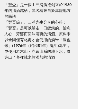
「豐盃」是一個由三浦酒造創立於1930
年的清酒銘柄，其名稱來自於津輕地方
的民謠
「豐盃節」。三浦先生分享的心得：
「豐盃」是可以帶走一日疲憊的、治愈
人心，芳醇而回味清爽的清酒。原料米
以全國僅有此處才會使用的酒米「豊盃
米」(1976年（昭和51年）誕生)為主，
並使用岩木山・赤倉山系的地下水，釀
造出了各種純米無添加的清酒