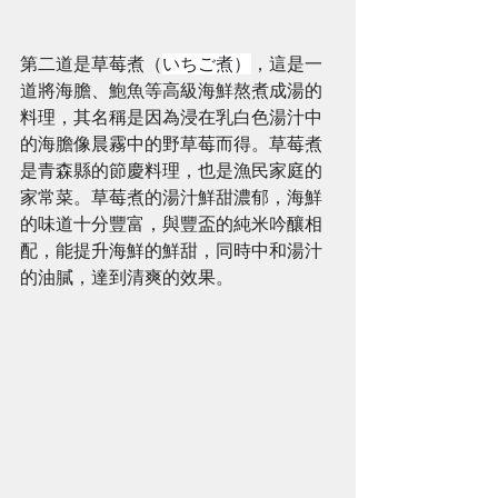
第二道是草莓煮（
いちご煮）
，這是一
道將海膽、鮑魚等高級海鮮熬煮成湯的
料理，其名稱是因為浸在乳白色湯汁中
的海膽像晨霧中的野草莓而得。草莓煮
是青森縣的節慶料理，也是漁民家庭的
家常菜。草莓煮的湯汁鮮甜濃郁，海鮮
的味道十分豐富，與豐盃的純米吟釀相
配，能提升海鮮的鮮甜，同時中和湯汁
的油膩，達到清爽的效果。