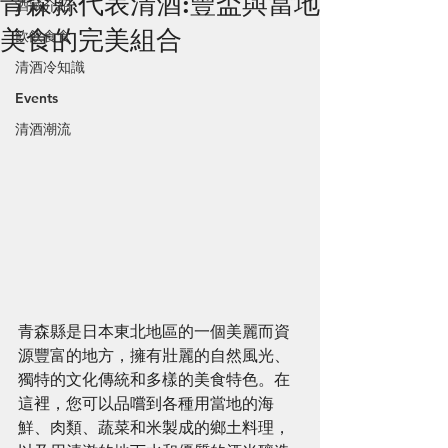
青森縣代表清酒:豐盃與當地
酒藏介紹
美食的完美組合
飲飲食食
清酒冷知識
Events
清酒潮流
青森縣是日本東北地區的一個美麗而資
源豐富的地方，擁有壯麗的自然風光、
獨特的文化傳統和多樣的美食特色。在
這裡，您可以品嚐到各種用當地的海
鮮、肉類、蔬菜和米製成的鄉土料理，