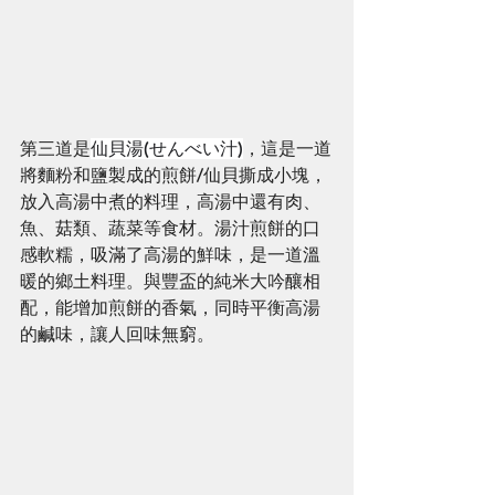
第三道是
仙貝湯(せんべい汁)
，這是一道
將麵粉和鹽製成的煎餅/仙貝撕成小塊，
放入高湯中煮的料理，高湯中還有肉、
魚、菇類、蔬菜等食材。湯汁煎餅的口
感軟糯，吸滿了高湯的鮮味，是一道溫
暖的鄉土料理。與豐盃的純米大吟釀相
配，能增加煎餅的香氣，同時平衡高湯
的鹹味，讓人回味無窮。