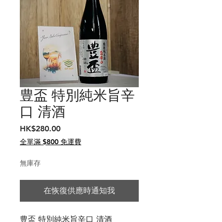
豊盃 特別純米旨辛
口 清酒
價
HK$280.00
格
全單滿 $800 免運費
無庫存
在恢復供應時通知我
豊盃 特別純米旨辛口 清酒