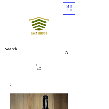
ME
NU