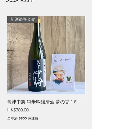
新酒鑑評金賞
清爽生薑焼酎
會津中將 純米吟釀清酒 夢の香 1.8L
鏡洲 Ginger 焼酎
價格
價格
HK$780.00
HK$260.00
全單滿 $800 免運費
全單滿 $800 免運費