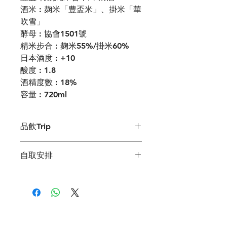
酒米 : 麹米「豊盃米」、掛米「華
吹雪」
酵母 : 協會1501號
精米步合 : 麹米55%/掛米60%
日本酒度 : +10
酸度 : 1.8
酒精度數 : 18%
容量 : 720ml
品飲Trip
豊盃少有的辛口酒款. 豐盃流的辛口
自取安排
酒，清爽而不辛辣，口味濃郁，酒精度
較高，可以加冰又或者以近年流行的清
如客人選擇到店自取需要落單前預約,
酒Highball方式享用.
可經網店預設的Whatsapp / 通訊設備
確認取貨安排. 如未預先確認取貨安排
而落單, 有可能需改以冷凍運輸, 有關費
用需由客人支付.